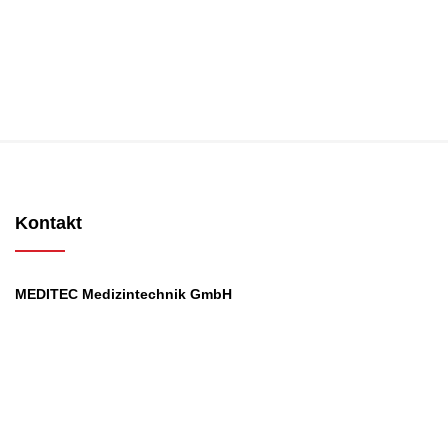
Kontakt
MEDITEC Medizintechnik GmbH
Mathilde Beyerknecht-Strasse 9
3104 St.Pölten
Web
:
https://www.meditec.at
Mail
:
office@meditec.at
Tel
:
+43 2742 / 258 958