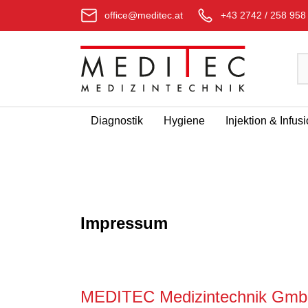
office@meditec.at
+43 2742 / 258 958
Diagnostik
Hygiene
Injektion & Infus
Impressum
MEDITEC Medizintechnik Gm