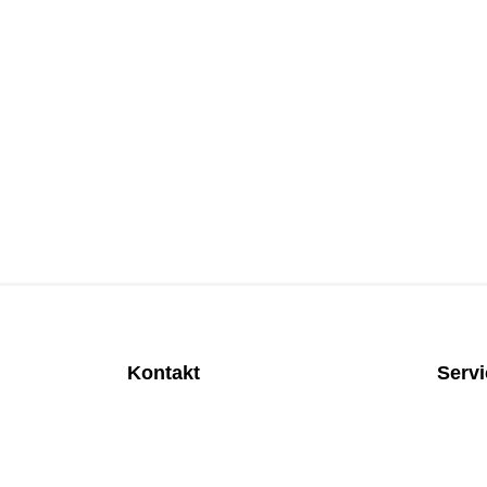
Kontakt
Serv
MEDITEC Medizintechnik GmbH
Anspre
Mathilde Beyerknecht-Strasse 9
Monatl