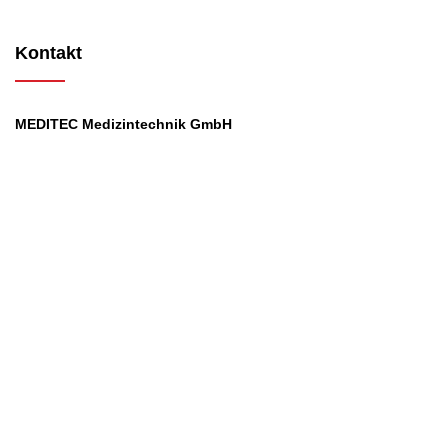
Kontakt
MEDITEC Medizintechnik GmbH
Mathilde Beyerknecht-Strasse 9
3104 St.Pölten
Web
:
https://www.meditec.at
Mail
:
office@meditec.at
Tel
:
+43 2742 / 258 958
Services
Ansprechpartner
Monatliches Bezahlmodell
Rund um die Uhr