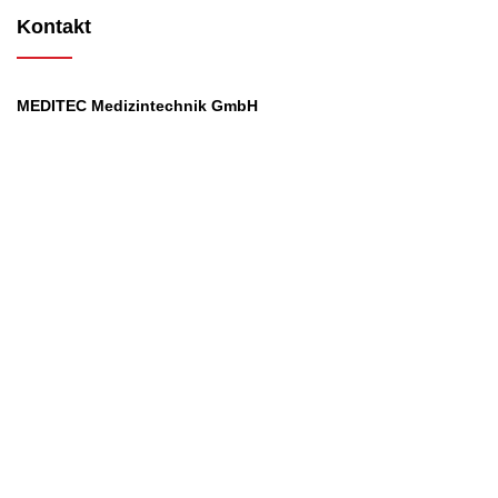
Kontakt
MEDITEC Medizintechnik GmbH
Mathilde Beyerknecht-Strasse 9
3104 St.Pölten
Web
:
https://www.meditec.at
Mail
:
office@meditec.at
Tel
:
+43 2742 / 258 958
Services
Ansprechpartner
Monatliches Bezahlmodell
Rund um die Uhr
Mobilfunktarife