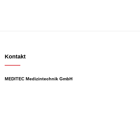
Kontakt
MEDITEC Medizintechnik GmbH
Mathilde Beyerknecht-Strasse 9
3104 St.Pölten
Web
:
https://www.meditec.at
Mail
:
office@meditec.at
Tel
:
+43 2742 / 258 958
Services