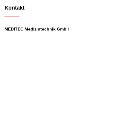
Kontakt
MEDITEC Medizintechnik GmbH
Mathilde Beyerknecht-Strasse 9
3104 St.Pölten
Web
:
https://www.meditec.at
Mail
:
office@meditec.at
Tel
:
+43 2742 / 258 958
Services
Ansprechpartner
Monatliches Bezahlmodell
Rund um die Uhr