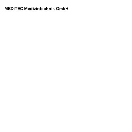
MEDITEC Medizintechnik GmbH
Mathilde Beyerknecht-Strasse 9
3104 St.Pölten
Web
:
https://www.meditec.at
Mail
:
office@meditec.at
Tel
:
+43 2742 / 258 958
Services
Ansprechpartner
Monatliches Bezahlmodell
Rund um die Uhr
Mobilfunktarife
Überprüfung medizintechnischer Geräte