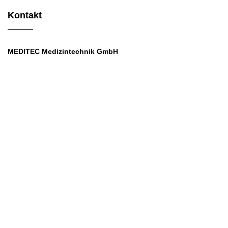
Kontakt
MEDITEC Medizintechnik GmbH
Mathilde Beyerknecht-Strasse 9
3104 St.Pölten
Web
:
https://www.meditec.at
Mail
:
office@meditec.at
Tel
:
+43 2742 / 258 958
Services
Ansprechpartner
Monatliches Bezahlmodell
Rund um die Uhr