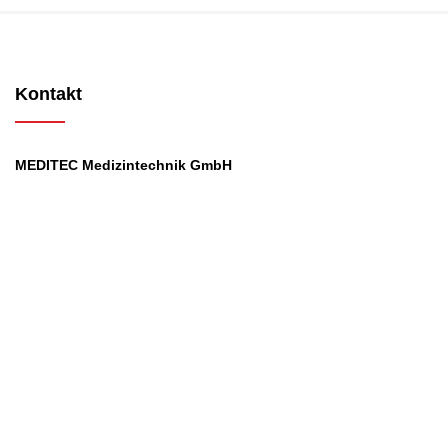
Kontakt
MEDITEC Medizintechnik GmbH
Mathilde Beyerknecht-Strasse 9
3104 St.Pölten
Web
:
https://www.meditec.at
Mail
:
office@meditec.at
Tel
:
+43 2742 / 258 958
Services
Ansprechpartner