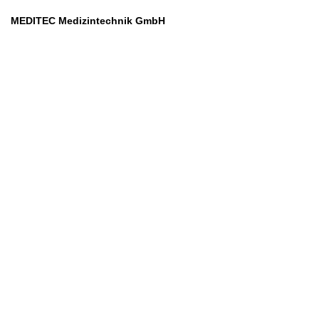
MEDITEC Medizintechnik GmbH
Mathilde Beyerknecht-Strasse 9
3104 St.Pölten
Web
:
https://www.meditec.at
Mail
:
office@meditec.at
Tel
:
+43 2742 / 258 958
Services
Ansprechpartner
Monatliches Bezahlmodell
Rund um die Uhr
Mobilfunktarife
Überprüfung medizintechnischer Geräte