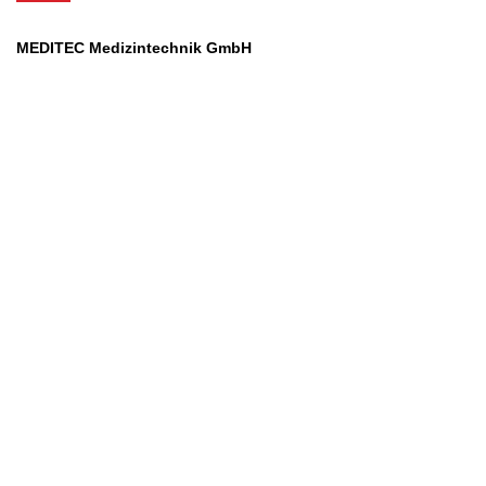
MEDITEC Medizintechnik GmbH
Mathilde Beyerknecht-Strasse 9
3104 St.Pölten
Web
:
https://www.meditec.at
Mail
:
office@meditec.at
Tel
:
+43 2742 / 258 958
Services
Ansprechpartner
Monatliches Bezahlmodell
Rund um die Uhr
Mobilfunktarife
Überprüfung medizintechnischer Geräte