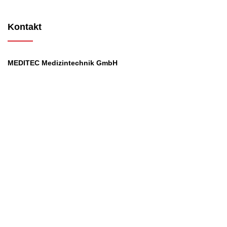
Kontakt
MEDITEC Medizintechnik GmbH
Mathilde Beyerknecht-Strasse 9
3104 St.Pölten
Web
:
https://www.meditec.at
Mail
:
office@meditec.at
Tel
:
+43 2742 / 258 958
Services
Ansprechpartner
Monatliches Bezahlmodell
Rund um die Uhr