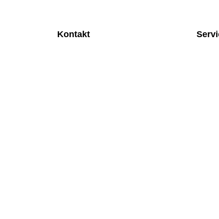
Kontakt
Serv
MEDITEC Medizintechnik GmbH
Anspre
Mathilde Beyerknecht-Strasse 9
Monatl
3104 St.Pölten
Rund u
Web
:
https://www.meditec.at
Mobilfu
Mail
:
office@meditec.at
Überpr
Tel
:
+43 2742 / 258 958