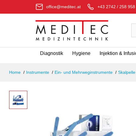
office@meditec.at
+43 2742 / 258 958
Diagnostik
Hygiene
Injektion & Infus
Home
Instrumente
Ein- und Mehrweginstrumente
Skalpelle