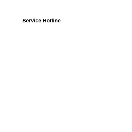
Service Hotline
Telefonische Unterstützung und
Beratung unter:
+43 2742 / 258 958
Mo - Do von 8:00 Uhr - 16:00 Uhr, Fr
von 08:00 Uhr bis 14:00 Uhr
Widerruf
Vertrag widerrufen