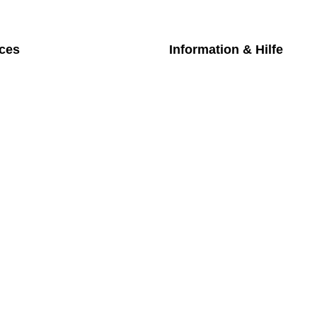
ices
Information & Hilfe
chpartner
Kontakt
iches Bezahlmodell
Datenschutz
m die Uhr
Impressum
nktarife
AGB
üfung medizintechnischer Geräte
Versand
Rückgabe
Widerruf
Newsletter