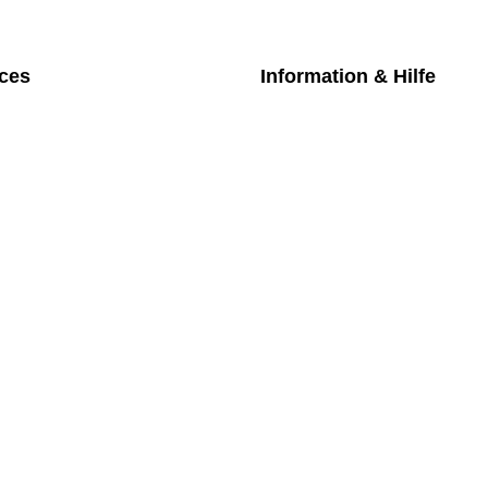
ices
Information & Hilfe
chpartner
Kontakt
iches Bezahlmodell
Datenschutz
m die Uhr
Impressum
nktarife
AGB
üfung medizintechnischer Geräte
Versand
Rückgabe
Widerruf
Newsletter