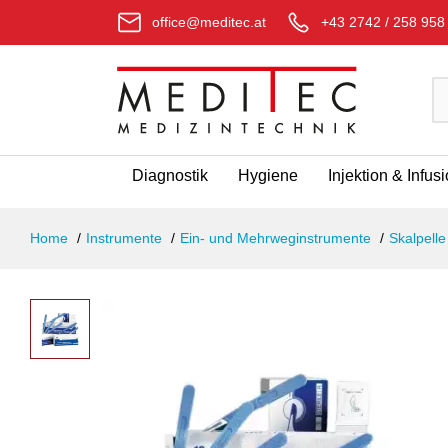
office@meditec.at
+43 2742 / 258 958
Diagnostik
Hygiene
Injektion & Infus
Home
Instrumente
Ein- und Mehrweginstrumente
Skalpelle