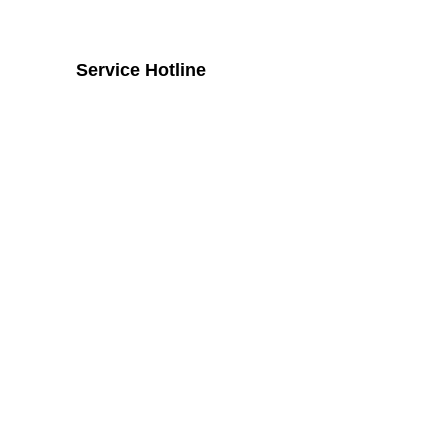
Service Hotline
Telefonische Unterstützung und
Beratung unter:
+43 2742 / 258 958
Mo - Do von 8:00 Uhr - 16:00 Uhr, Fr
von 08:00 Uhr bis 14:00 Uhr
Widerruf
Vertrag widerrufen