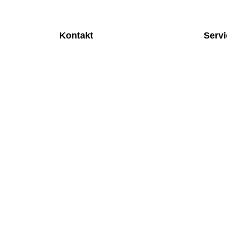
Kontakt
Serv
MEDITEC Medizintechnik GmbH
Anspre
Mathilde Beyerknecht-Strasse 9
Monatl
3104 St.Pölten
Rund u
Web
:
https://www.meditec.at
Mobilfu
Mail
:
office@meditec.at
Überpr
Tel
:
+43 2742 / 258 958