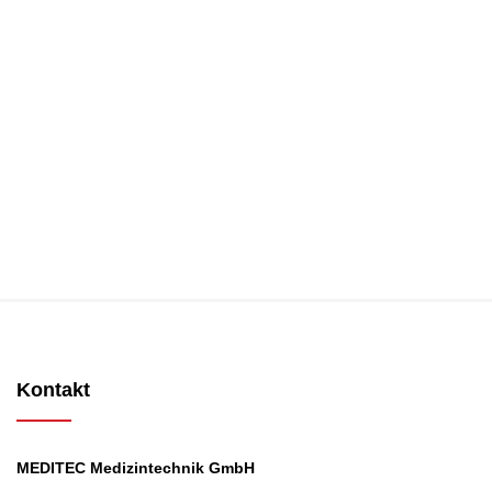
Kontakt
MEDITEC Medizintechnik GmbH
Mathilde Beyerknecht-Strasse 9