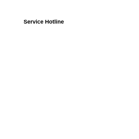
Service Hotline
Telefonische Unterstützung und
Beratung unter:
+43 2742 / 258 958
Mo - Do von 8:00 Uhr - 16:00 Uhr, Fr
von 08:00 Uhr bis 14:00 Uhr
Widerruf
Vertrag widerrufen