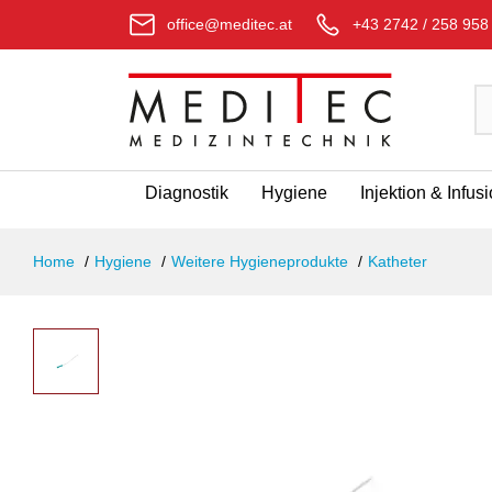
office@meditec.at
+43 2742 / 258 958
Diagnostik
Hygiene
Injektion & Infus
Home
Hygiene
Weitere Hygieneprodukte
Katheter