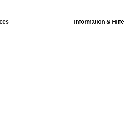
ices
Information & Hilfe
chpartner
Kontakt
iches Bezahlmodell
Datenschutz
m die Uhr
Impressum
nktarife
AGB
üfung medizintechnischer Geräte
Versand
Rückgabe
Widerruf
Newsletter