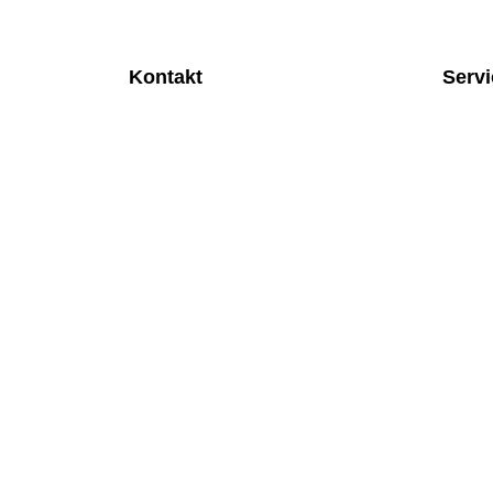
Kontakt
Serv
MEDITEC Medizintechnik GmbH
Anspre
Mathilde Beyerknecht-Strasse 9
Monatl
3104 St.Pölten
Rund u
Web
:
https://www.meditec.at
Mobilfu
Mail
:
office@meditec.at
Überpr
Tel
:
+43 2742 / 258 958