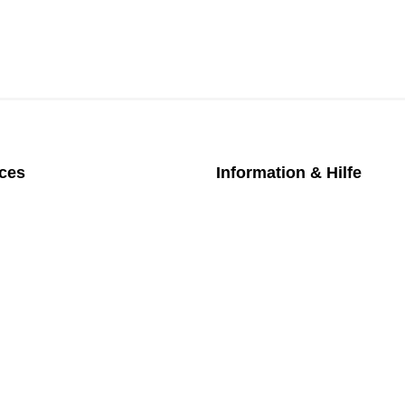
ices
Information & Hilfe
chpartner
Kontakt
iches Bezahlmodell
Datenschutz
m die Uhr
Impressum
nktarife
AGB
üfung medizintechnischer Geräte
Versand
Rückgabe
Widerruf