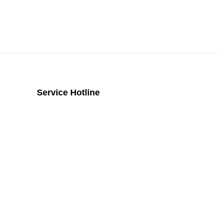
Service Hotline
Telefonische Unterstützung und
Beratung unter:
+43 2742 / 258 958
Mo - Do von 8:00 Uhr - 16:00 Uhr, Fr
von 08:00 Uhr bis 14:00 Uhr