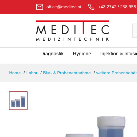
office@meditec.at
+43 2742 / 258 958
Diagnostik
Hygiene
Injektion & Infus
Home
Labor
Blut- & Probenentnahme
weitere Probenbehäl