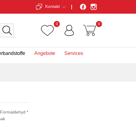
Kontakt
0
0
erbandstoffe
Angebote
Services
 Formaldehyd *
sak