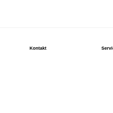
Kontakt
Serv
MEDITEC Medizintechnik GmbH
Anspre
Mathilde Beyerknecht-Strasse 9
Monatl
3104 St.Pölten
Rund u
Web
:
https://www.meditec.at
Mobilfu
Mail
:
office@meditec.at
Überpr
Tel
:
+43 2742 / 258 958