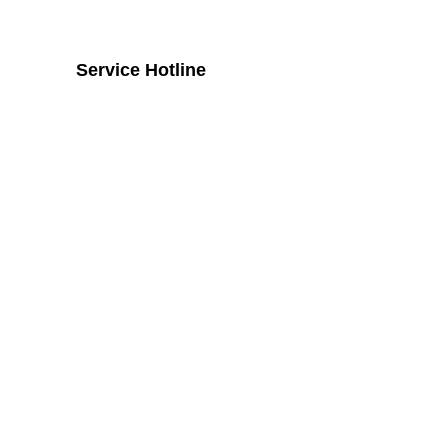
Service Hotline
Telefonische Unterstützung und
Beratung unter:
+43 2742 / 258 958
Mo - Do von 8:00 Uhr - 16:00 Uhr, Fr
von 08:00 Uhr bis 14:00 Uhr
Widerruf
Vertrag widerrufen