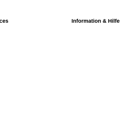
ices
Information & Hilfe
chpartner
Kontakt
iches Bezahlmodell
Datenschutz
m die Uhr
Impressum
nktarife
AGB
üfung medizintechnischer Geräte
Versand
Rückgabe
Widerruf
Newsletter