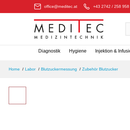
office@meditec.at
+43 2742 / 258 958
Diagnostik
Hygiene
Injektion & Infus
Home
Labor
Blutzuckermessung
Zubehör Blutzucker