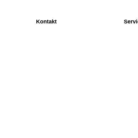
Kontakt
Serv
MEDITEC Medizintechnik GmbH
Anspre
Mathilde Beyerknecht-Strasse 9
Monatl
3104 St.Pölten
Rund u
Web
:
https://www.meditec.at
Mobilfu
Mail
:
office@meditec.at
Überpr
Tel
:
+43 2742 / 258 958