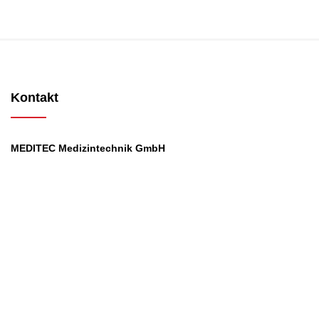
Kontakt
MEDITEC Medizintechnik GmbH
Mathilde Beyerknecht-Strasse 9
3104 St.Pölten
Web
:
https://www.meditec.at
Mail
:
office@meditec.at
Tel
:
+43 2742 / 258 958
Services