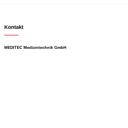
Kontakt
MEDITEC Medizintechnik GmbH
Mathilde Beyerknecht-Strasse 9
3104 St.Pölten
Web
:
https://www.meditec.at
Mail
:
office@meditec.at
Tel
:
+43 2742 / 258 958
Services
Ansprechpartner