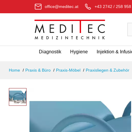
office@meditec.at
+43 2742 / 258 958
Diagnostik
Hygiene
Injektion & Infus
Home
Praxis & Büro
Praxis-Möbel
Praxisliegen & Zubehör