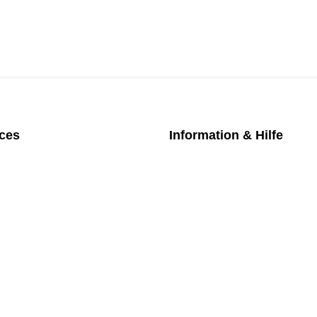
ices
Information & Hilfe
chpartner
Kontakt
iches Bezahlmodell
Datenschutz
m die Uhr
Impressum
nktarife
AGB
üfung medizintechnischer Geräte
Versand
Rückgabe
Widerruf