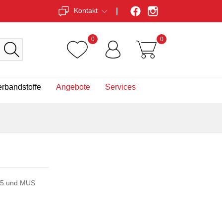
Kontakt
0
0
erbandstoffe
Angebote
Services
805 und MUS