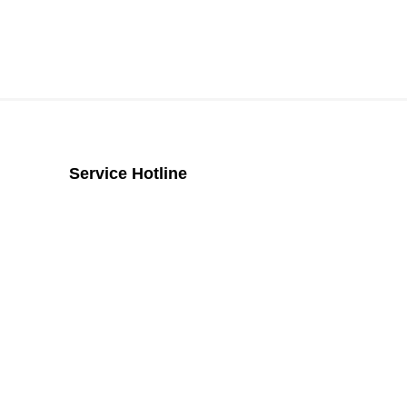
Service Hotline
Telefonische Unterstützung und
Beratung unter:
+43 2742 / 258 958
Mo - Do von 8:00 Uhr - 16:00 Uhr, Fr
von 08:00 Uhr bis 14:00 Uhr