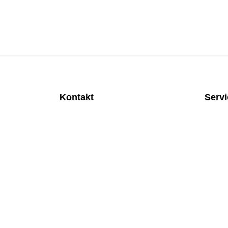
Kontakt
Serv
MEDITEC Medizintechnik GmbH
Anspre
Mathilde Beyerknecht-Strasse 9
Monatl
3104 St.Pölten
Rund u
Web
:
https://www.meditec.at
Mobilfu
Mail
:
office@meditec.at
Überpr
Tel
:
+43 2742 / 258 958