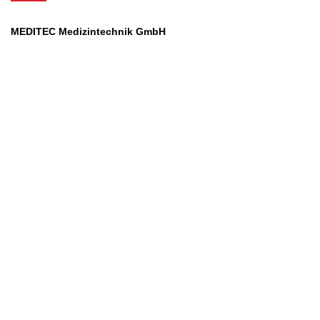
MEDITEC Medizintechnik GmbH
Mathilde Beyerknecht-Strasse 9
3104 St.Pölten
Web
:
https://www.meditec.at
Mail
:
office@meditec.at
Tel
:
+43 2742 / 258 958
Services
Ansprechpartner
Monatliches Bezahlmodell
Rund um die Uhr
Mobilfunktarife
Überprüfung medizintechnischer Geräte