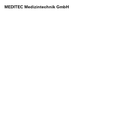
MEDITEC Medizintechnik GmbH
Mathilde Beyerknecht-Strasse 9
3104 St.Pölten
Web
:
https://www.meditec.at
Mail
:
office@meditec.at
Tel
:
+43 2742 / 258 958
Services
Ansprechpartner
Monatliches Bezahlmodell
Rund um die Uhr
Mobilfunktarife
Überprüfung medizintechnischer Geräte