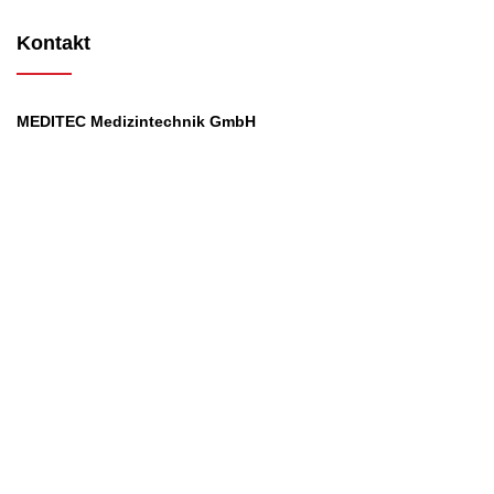
Kontakt
MEDITEC Medizintechnik GmbH
Mathilde Beyerknecht-Strasse 9
3104 St.Pölten
Web
:
https://www.meditec.at
Mail
:
office@meditec.at
Tel
:
+43 2742 / 258 958
Services
Ansprechpartner
Monatliches Bezahlmodell
Rund um die Uhr