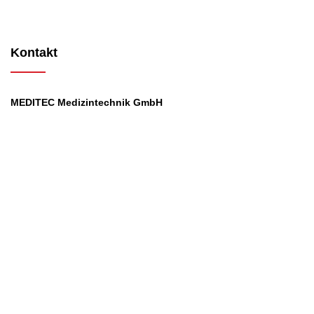
Kontakt
MEDITEC Medizintechnik GmbH
Mathilde Beyerknecht-Strasse 9
3104 St.Pölten
Web
:
https://www.meditec.at
Mail
:
office@meditec.at
Tel
:
+43 2742 / 258 958
Services
Ansprechpartner
Monatliches Bezahlmodell