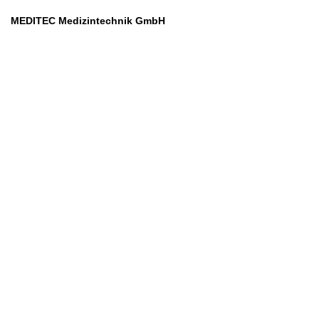
MEDITEC Medizintechnik GmbH
Mathilde Beyerknecht-Strasse 9
3104 St.Pölten
Web
:
https://www.meditec.at
Mail
:
office@meditec.at
Tel
:
+43 2742 / 258 958
Services
Ansprechpartner
Monatliches Bezahlmodell
Rund um die Uhr
Mobilfunktarife
Überprüfung medizintechnischer Geräte