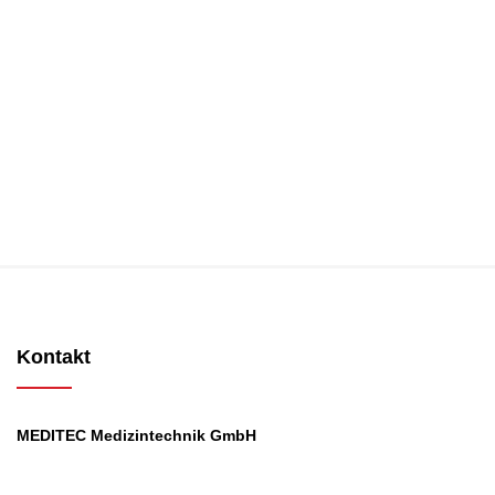
Kontakt
MEDITEC Medizintechnik GmbH
Mathilde Beyerknecht-Strasse 9
3104 St.Pölten