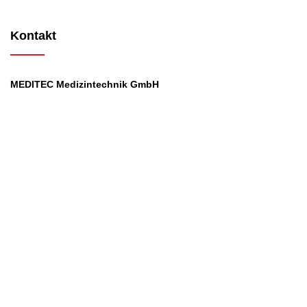
Kontakt
MEDITEC Medizintechnik GmbH
Mathilde Beyerknecht-Strasse 9
3104 St.Pölten
Web
:
https://www.meditec.at
Mail
:
office@meditec.at
Tel
:
+43 2742 / 258 958
Services
Ansprechpartner
Monatliches Bezahlmodell
Rund um die Uhr