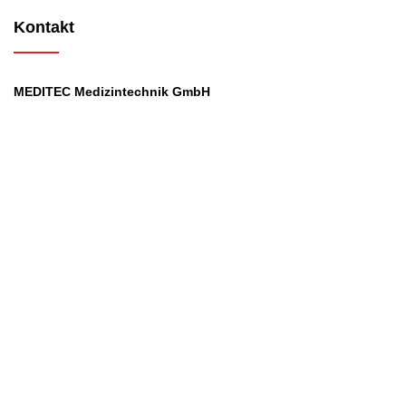
Kontakt
MEDITEC Medizintechnik GmbH
Mathilde Beyerknecht-Strasse 9
3104 St.Pölten
Web
:
https://www.meditec.at
Mail
:
office@meditec.at
Tel
:
+43 2742 / 258 958
Services
Ansprechpartner
Monatliches Bezahlmodell
Rund um die Uhr