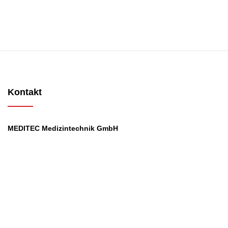
Kontakt
MEDITEC Medizintechnik GmbH
Mathilde Beyerknecht-Strasse 9
3104 St.Pölten
Web
:
https://www.meditec.at
Mail
:
office@meditec.at
Tel
:
+43 2742 / 258 958
Services