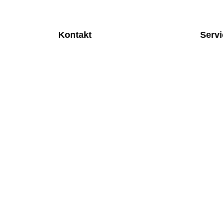
Kontakt
Serv
MEDITEC Medizintechnik GmbH
Anspre
Mathilde Beyerknecht-Strasse 9
Monatl
3104 St.Pölten
Rund u
Web
:
https://www.meditec.at
Mobilfu
Mail
:
office@meditec.at
Überpr
Tel
:
+43 2742 / 258 958