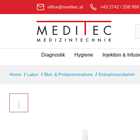
office@meditec.at
+43 2742 / 258 958
Diagnostik
Hygiene
Injektion & Infus
Home
Labor
Blut- & Probenentnahme
Entnahmezubehör