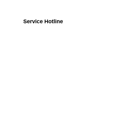
Service Hotline
Telefonische Unterstützung und
Beratung unter:
+43 2742 / 258 958
Mo - Do von 8:00 Uhr - 16:00 Uhr, Fr
von 08:00 Uhr bis 14:00 Uhr
Widerruf
Vertrag widerrufen