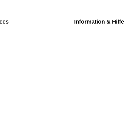
ices
Information & Hilfe
chpartner
Kontakt
iches Bezahlmodell
Datenschutz
m die Uhr
Impressum
nktarife
AGB
üfung medizintechnischer Geräte
Versand
Rückgabe
Widerruf
Newsletter