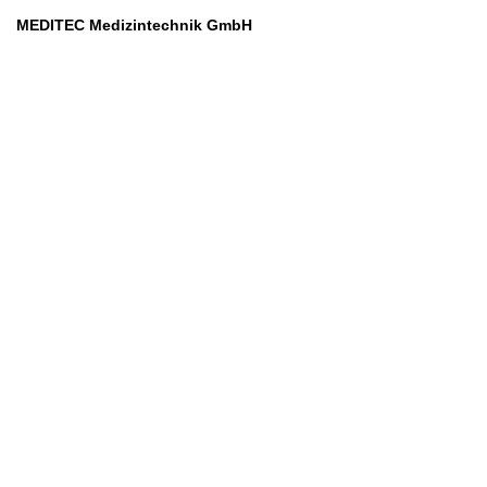
MEDITEC Medizintechnik GmbH
Mathilde Beyerknecht-Strasse 9
3104 St.Pölten
Web
:
https://www.meditec.at
Mail
:
office@meditec.at
Tel
:
+43 2742 / 258 958
Services
Ansprechpartner
Monatliches Bezahlmodell
Rund um die Uhr
Mobilfunktarife
Überprüfung medizintechnischer Geräte