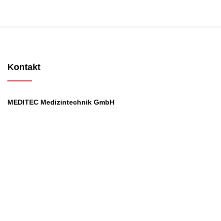
Kontakt
MEDITEC Medizintechnik GmbH
Mathilde Beyerknecht-Strasse 9
3104 St.Pölten
Web
:
https://www.meditec.at
Mail
:
office@meditec.at
Tel
:
+43 2742 / 258 958
Services