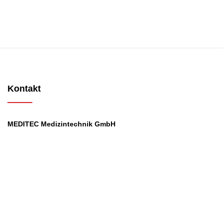
Kontakt
MEDITEC Medizintechnik GmbH
Mathilde Beyerknecht-Strasse 9
3104 St.Pölten
Web
:
https://www.meditec.at
Mail
:
office@meditec.at
Tel
:
+43 2742 / 258 958
Services