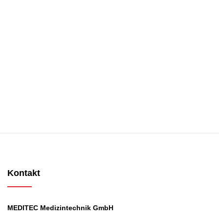
Kontakt
MEDITEC Medizintechnik GmbH
Mathilde Beyerknecht-Strasse 9