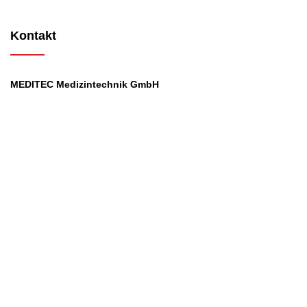
Kontakt
MEDITEC Medizintechnik GmbH
Mathilde Beyerknecht-Strasse 9
3104 St.Pölten
Web
:
https://www.meditec.at
Mail
:
office@meditec.at
Tel
:
+43 2742 / 258 958
Services
Ansprechpartner
Monatliches Bezahlmodell
Rund um die Uhr