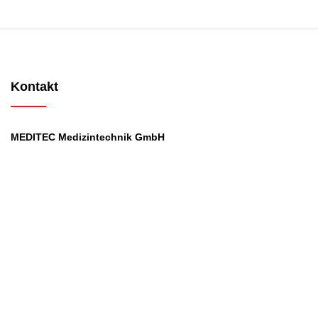
Kontakt
MEDITEC Medizintechnik GmbH
Mathilde Beyerknecht-Strasse 9
3104 St.Pölten
Web
:
https://www.meditec.at
Mail
:
office@meditec.at
Tel
:
+43 2742 / 258 958
Services