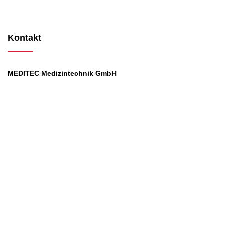
Kontakt
MEDITEC Medizintechnik GmbH
Mathilde Beyerknecht-Strasse 9
3104 St.Pölten
Web
:
https://www.meditec.at
Mail
:
office@meditec.at
Tel
:
+43 2742 / 258 958
Services
Ansprechpartner
Monatliches Bezahlmodell