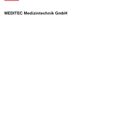
MEDITEC Medizintechnik GmbH
Mathilde Beyerknecht-Strasse 9
3104 St.Pölten
Web
:
https://www.meditec.at
Mail
:
office@meditec.at
Tel
:
+43 2742 / 258 958
Services
Ansprechpartner
Monatliches Bezahlmodell
Rund um die Uhr
Mobilfunktarife
Überprüfung medizintechnischer Geräte