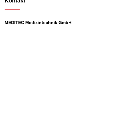
Kontakt
MEDITEC Medizintechnik GmbH
Mathilde Beyerknecht-Strasse 9
3104 St.Pölten
Web
:
https://www.meditec.at
Mail
:
office@meditec.at
Tel
:
+43 2742 / 258 958
Services
Ansprechpartner
Monatliches Bezahlmodell
Rund um die Uhr
Mobilfunktarife