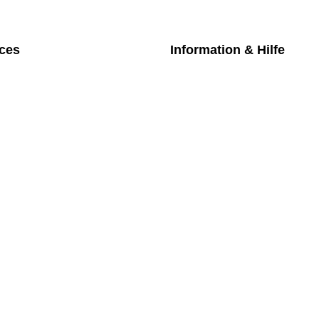
ices
Information & Hilfe
chpartner
Kontakt
iches Bezahlmodell
Datenschutz
m die Uhr
Impressum
nktarife
AGB
üfung medizintechnischer Geräte
Versand
Rückgabe
Widerruf
Newsletter