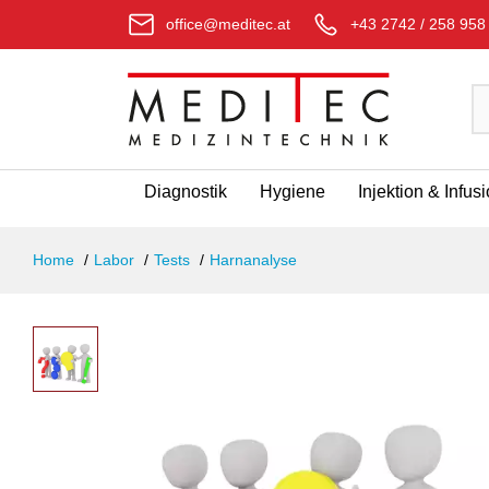
office@meditec.at
+43 2742 / 258 958
Diagnostik
Hygiene
Injektion & Infus
Home
Labor
Tests
Harnanalyse