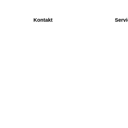
Kontakt
Serv
MEDITEC Medizintechnik GmbH
Anspre
Mathilde Beyerknecht-Strasse 9
Monatl
3104 St.Pölten
Rund u
Web
:
https://www.meditec.at
Mobilfu
Mail
:
office@meditec.at
Überpr
Tel
:
+43 2742 / 258 958