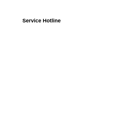
Service Hotline
Telefonische Unterstützung und
Beratung unter:
+43 2742 / 258 958
Mo - Do von 8:00 Uhr - 16:00 Uhr, Fr
von 08:00 Uhr bis 14:00 Uhr
Widerruf
Vertrag widerrufen