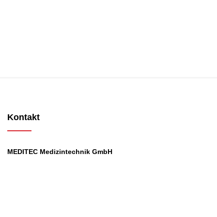
Kontakt
MEDITEC Medizintechnik GmbH
Mathilde Beyerknecht-Strasse 9
3104 St.Pölten
Web
:
https://www.meditec.at
Mail
:
office@meditec.at
Tel
:
+43 2742 / 258 958