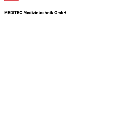
MEDITEC Medizintechnik GmbH
Mathilde Beyerknecht-Strasse 9
3104 St.Pölten
Web
:
https://www.meditec.at
Mail
:
office@meditec.at
Tel
:
+43 2742 / 258 958
Services
Ansprechpartner
Monatliches Bezahlmodell
Rund um die Uhr
Mobilfunktarife
Überprüfung medizintechnischer Geräte