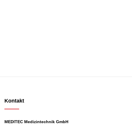
Kontakt
MEDITEC Medizintechnik GmbH
Mathilde Beyerknecht-Strasse 9