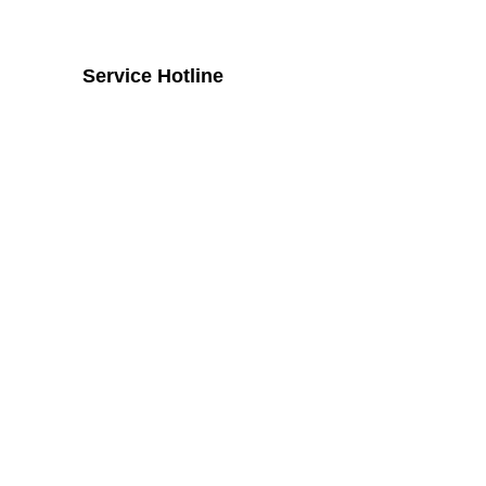
Service Hotline
Telefonische Unterstützung und
Beratung unter:
+43 2742 / 258 958
Mo - Do von 8:00 Uhr - 16:00 Uhr, Fr
von 08:00 Uhr bis 14:00 Uhr
Widerruf
Vertrag widerrufen