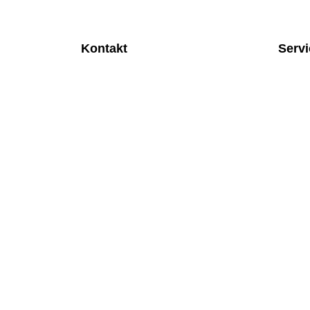
Kontakt
Serv
MEDITEC Medizintechnik GmbH
Anspre
Mathilde Beyerknecht-Strasse 9
Monatl
3104 St.Pölten
Rund u
Web
:
https://www.meditec.at
Mobilfu
Mail
:
office@meditec.at
Überpr
Tel
:
+43 2742 / 258 958