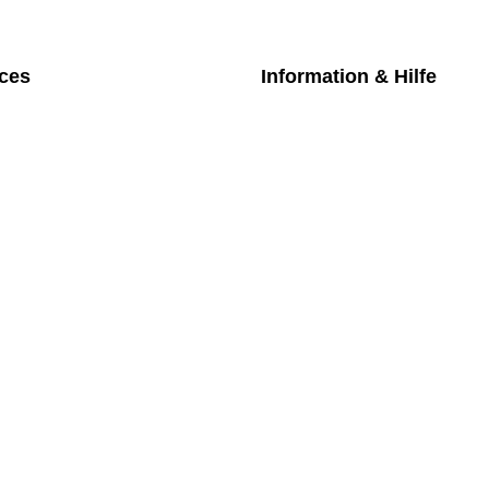
ices
Information & Hilfe
chpartner
Kontakt
iches Bezahlmodell
Datenschutz
m die Uhr
Impressum
nktarife
AGB
üfung medizintechnischer Geräte
Versand
Rückgabe
Widerruf
Newsletter