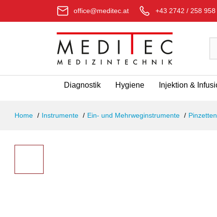
office@meditec.at
+43 2742 / 258 958
Diagnostik
Hygiene
Injektion & Infus
Home
Instrumente
Ein- und Mehrweginstrumente
Pinzetten