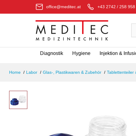
office@meditec.at
+43 2742 / 258 958
Diagnostik
Hygiene
Injektion & Infus
Home
Labor
Glas-, Plastikwaren & Zubehör
Tablettenteiler