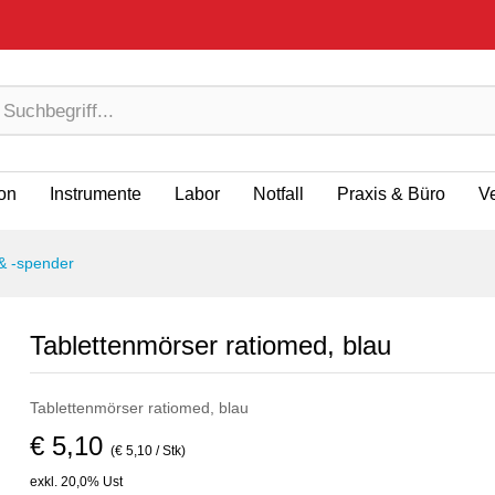
ion
Instrumente
Labor
Notfall
Praxis & Büro
V
 & -spender
Tablettenmörser ratiomed, blau
Tablettenmörser ratiomed, blau
€ 5,10
(€ 5,10 / Stk)
exkl. 20,0% Ust