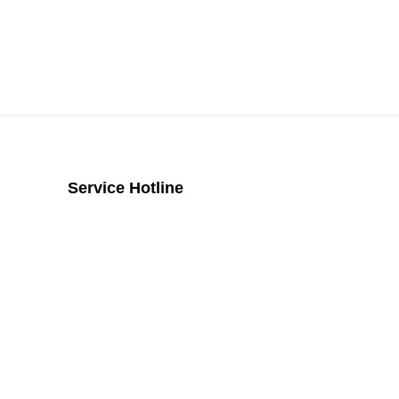
Service Hotline
Telefonische Unterstützung und
Beratung unter:
+43 2742 / 258 958
Mo - Do von 8:00 Uhr - 16:00 Uhr, Fr
von 08:00 Uhr bis 14:00 Uhr