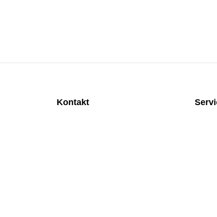
Kontakt
Serv
MEDITEC Medizintechnik GmbH
Anspre
Mathilde Beyerknecht-Strasse 9
Monatl
3104 St.Pölten
Rund u
Web
:
https://www.meditec.at
Mobilfu
Mail
:
office@meditec.at
Überpr
Tel
:
+43 2742 / 258 958