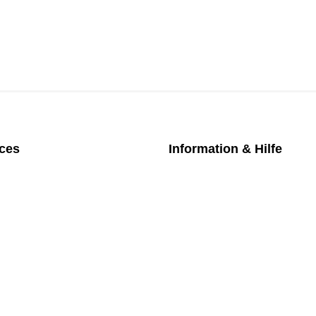
ices
Information & Hilfe
chpartner
Kontakt
iches Bezahlmodell
Datenschutz
m die Uhr
Impressum
nktarife
AGB
üfung medizintechnischer Geräte
Versand
Rückgabe