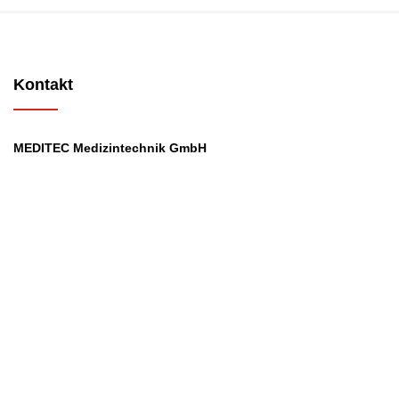
Kontakt
MEDITEC Medizintechnik GmbH
Mathilde Beyerknecht-Strasse 9
3104 St.Pölten
Web
:
https://www.meditec.at
Mail
:
office@meditec.at
Tel
:
+43 2742 / 258 958
Services
Ansprechpartner