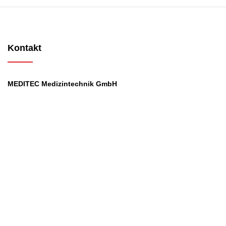
Kontakt
MEDITEC Medizintechnik GmbH
Mathilde Beyerknecht-Strasse 9
3104 St.Pölten
Web
:
https://www.meditec.at
Mail
:
office@meditec.at
Tel
:
+43 2742 / 258 958
Services
Ansprechpartner