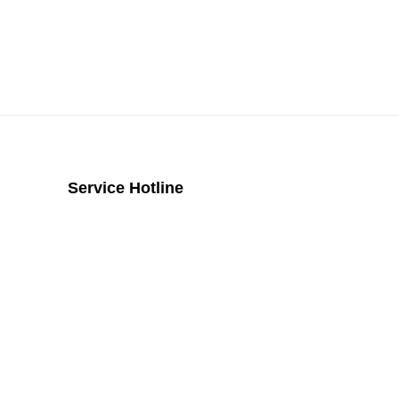
Service Hotline
Telefonische Unterstützung und
Beratung unter:
+43 2742 / 258 958
Mo - Do von 8:00 Uhr - 16:00 Uhr, Fr
von 08:00 Uhr bis 14:00 Uhr