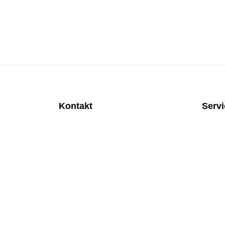
Kontakt
Serv
MEDITEC Medizintechnik GmbH
Anspre
Mathilde Beyerknecht-Strasse 9
Monatl
3104 St.Pölten
Rund u
Web
:
https://www.meditec.at
Mobilfu
Mail
:
office@meditec.at
Überpr
Tel
:
+43 2742 / 258 958