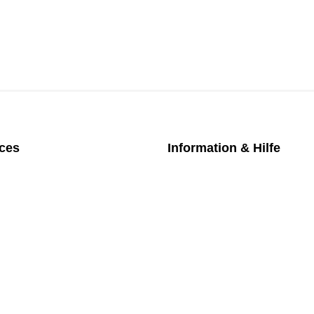
ices
Information & Hilfe
chpartner
Kontakt
iches Bezahlmodell
Datenschutz
m die Uhr
Impressum
nktarife
AGB
üfung medizintechnischer Geräte
Versand
Rückgabe