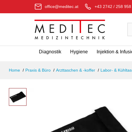
office@meditec.at
+43 2742 / 258 958
Diagnostik
Hygiene
Injektion & Infus
Home
Praxis & Büro
Arzttaschen & -koffer
Labor- & Kühlta